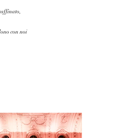
raffinato,
dono con noi
.